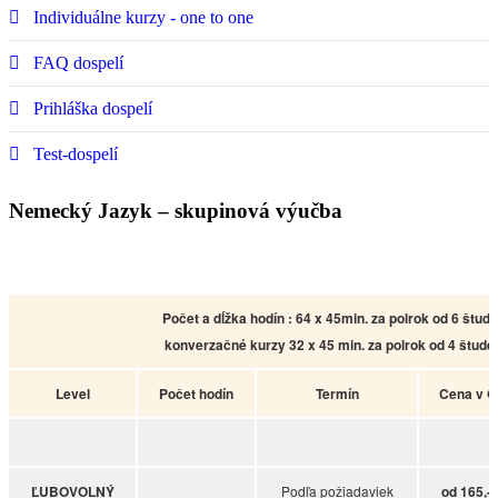
Individuálne kurzy - one to one
FAQ dospelí
Prihláška dospelí
Test-dospelí
Nemecký Jazyk – skupinová výučba
Počet a dĺžka hodín : 64 x 45min. za polrok od 6 štud
konverzačné kurzy 32 x 45 min. za polrok od 4 štude
Level
Počet hodín
Termín
Cena v €
ĽUBOVOLNÝ
Podľa požiadaviek
od 165,-