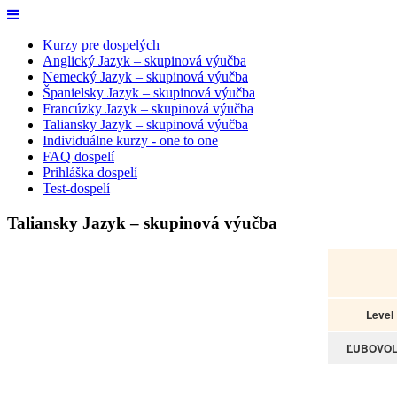
Kurzy pre dospelých
Anglický Jazyk – skupinová výučba
Nemecký Jazyk – skupinová výučba
Španielsky Jazyk – skupinová výučba
Francúzky Jazyk – skupinová výučba
Taliansky Jazyk – skupinová výučba
Individuálne kurzy - one to one
FAQ dospelí
Prihláška dospelí
Test-dospelí
Taliansky Jazyk – skupinová výučba
Level
ĽUBOVO