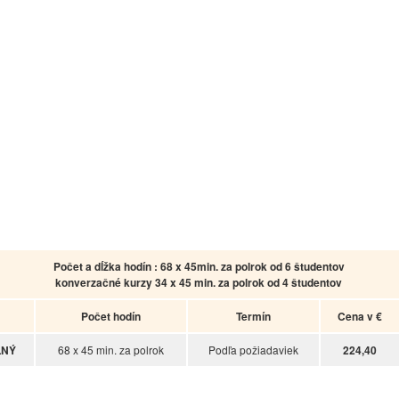
Počet a dĺžka hodín : 68 x 45min. za polrok od 6 študentov
konverzačné kurzy 34 x 45 min. za polrok od 4 študentov
Počet hodín
Termín
Cena v €
LNÝ
68 x 45 min. za polrok
Podľa požiadaviek
224,40